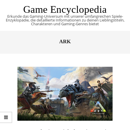
Skip
Game Encyclopedia
to
Erkunde das Gaming-Universum mit unserer umfangreichen Spiele-
content
Enzyklopädie, die detaillierte Informationen zu deinen Lieblingstiteln,
Charakteren und Gaming-Genres bietet
Primary
Navigation
ARK
Menu