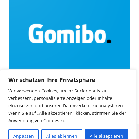
Wir schätzen Ihre Privatsphäre
Wir verwenden Cookies, um Ihr Surferlebnis zu
verbessern, personalisierte Anzeigen oder Inhalte
einzusetzen und unseren Datenverkehr zu analysieren.
Wenn Sie auf „Alle akzeptieren" klicken, stimmen Sie der
Anwendung von Cookies zu.
© Copyright 2025
Game Encyclopedia
. |
Impressum
|
Datenschutz
| Alle Rechte
Anpassen
Alles ablehnen
Alle akzeptieren
vorbehalten. Unos Magazine Black | Developed
By WpHoot
. Powered by