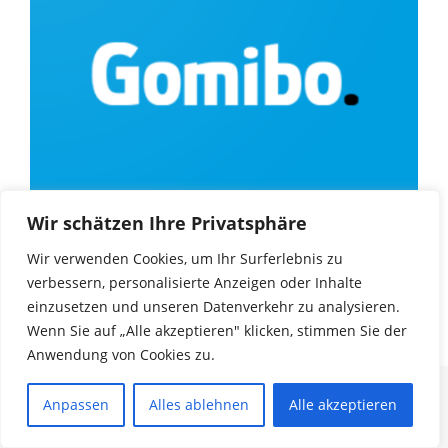
Wir schätzen Ihre Privatsphäre
Wir verwenden Cookies, um Ihr Surferlebnis zu
verbessern, personalisierte Anzeigen oder Inhalte
einzusetzen und unseren Datenverkehr zu analysieren.
Wenn Sie auf „Alle akzeptieren" klicken, stimmen Sie der
Anwendung von Cookies zu.
© Copyright 2025
Game Encyclopedia
. |
Impressum
|
Datenschutz
| Alle Rechte
Anpassen
Alles ablehnen
Alle akzeptieren
vorbehalten. Unos Magazine Black | Developed
By WpHoot
. Powered by
WordPress
.