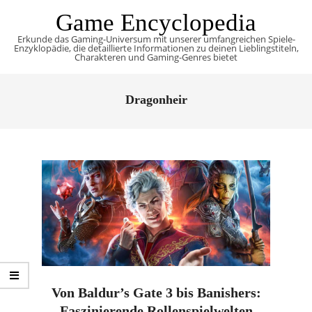
Skip
Game Encyclopedia
to
Erkunde das Gaming-Universum mit unserer umfangreichen Spiele-
content
Enzyklopädie, die detaillierte Informationen zu deinen Lieblingstiteln,
Charakteren und Gaming-Genres bietet
Primary
Navigation
Dragonheir
Menu
Von Baldur’s Gate 3 bis Banishers:
Faszinierende Rollenspielwelten