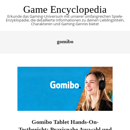
Skip
Game Encyclopedia
to
Erkunde das Gaming-Universum mit unserer umfangreichen Spiele-
content
Enzyklopädie, die detaillierte Informationen zu deinen Lieblingstiteln,
Charakteren und Gaming-Genres bietet
Primary
Navigation
gomibo
Menu
Gomibo Tablet Hands-On-
Testbericht: Praxisnahe Auswahl und