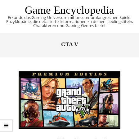
Skip
Game Encyclopedia
to
Erkunde das Gaming-Universum mit unserer umfangreichen Spiele-
content
Enzyklopädie, die detaillierte Informationen zu deinen Lieblingstiteln,
Charakteren und Gaming-Genres bietet
Primary
Navigation
GTA V
Menu