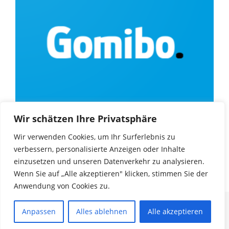
Wir schätzen Ihre Privatsphäre
Wir verwenden Cookies, um Ihr Surferlebnis zu
verbessern, personalisierte Anzeigen oder Inhalte
einzusetzen und unseren Datenverkehr zu analysieren.
Wenn Sie auf „Alle akzeptieren" klicken, stimmen Sie der
Anwendung von Cookies zu.
© Copyright 2025
Game Encyclopedia
. |
Impressum
|
Datenschutz
| Alle Rechte
Anpassen
Alles ablehnen
Alle akzeptieren
vorbehalten. Unos Magazine Black | Developed
By WpHoot
. Powered by
WordPress
.