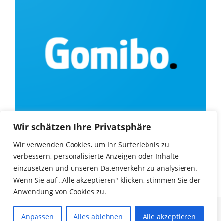
Wir schätzen Ihre Privatsphäre
Wir verwenden Cookies, um Ihr Surferlebnis zu
verbessern, personalisierte Anzeigen oder Inhalte
einzusetzen und unseren Datenverkehr zu analysieren.
Wenn Sie auf „Alle akzeptieren" klicken, stimmen Sie der
Anwendung von Cookies zu.
© Copyright 2025
Game Encyclopedia
. |
Impressum
|
Datenschutz
| Alle Rechte
Anpassen
Alles ablehnen
Alle akzeptieren
vorbehalten. Unos Magazine Black | Developed
By WpHoot
. Powered by