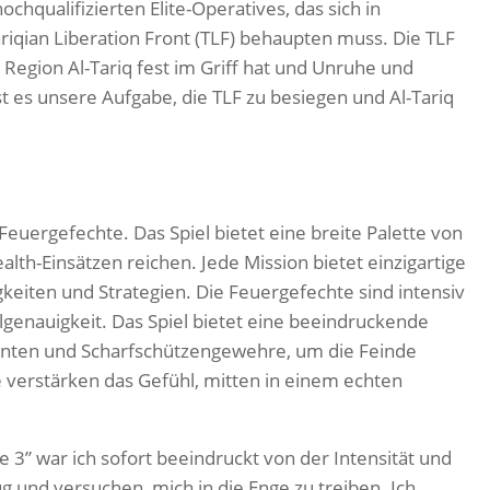
hochqualifizierten Elite-Operatives, das sich in
iqian Liberation Front (TLF) behaupten muss. Die TLF
ie Region Al-Tariq fest im Griff hat und Unruhe und
st es unsere Aufgabe, die TLF zu besiegen und Al-Tariq
 Feuergefechte. Das Spiel bietet eine breite Palette von
alth-Einsätzen reichen. Jede Mission bietet einzigartige
eiten und Strategien. Die Feuergefechte sind intensiv
lgenauigkeit. Das Spiel bietet eine beeindruckende
inten und Scharfschützengewehre, um die Feinde
e verstärken das Gefühl, mitten in einem echten
 3” war ich sofort beeindruckt von der Intensität und
g und versuchen, mich in die Enge zu treiben. Ich