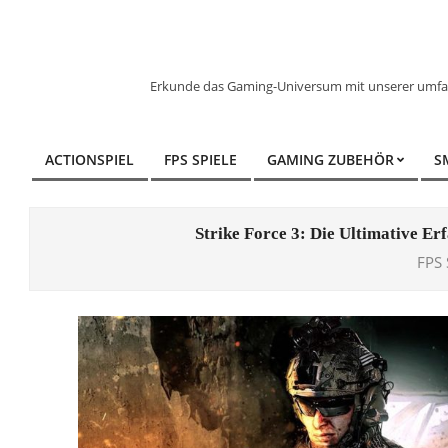
Skip
to
content
Erkunde das Gaming-Universum mit unserer umfangr
ACTIONSPIEL
FPS SPIELE
GAMING ZUBEHÖR
S
Primary
Navigation
Menu
Strike Force 3: Die Ultimative E
FPS 