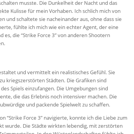
chalten musste. Die Dunkelheit der Nacht und das
ekte Kulisse für mein Vorhaben. Ich schlich mich von
n und schaltete sie nacheinander aus, ohne dass sie
rte, fühlte ich mich wie ein echter Agent, der eine
 es, die “Strike Force 3” von anderen Shootern
en.
staltet und vermittelt ein realistisches Gefühl. Sie
zu kriegszerstörten Städten. Die Grafiken sind
 des Spiels einzufangen. Die Umgebungen sind
emente, die das Erlebnis noch intensiver machen. Die
aubwürdige und packende Spielwelt zu schaffen.
“Strike Force 3” navigierte, konnte ich die Liebe zum
kt wurde. Die Städte wirkten lebendig, mit zerstörten
rümmerteilen. In den Wüstenlandschaften fühlte ich