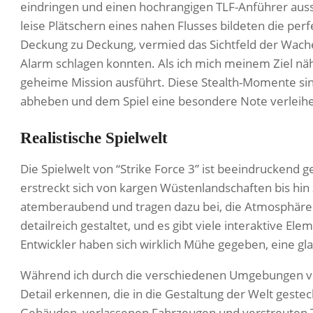
eindringen und einen hochrangigen TLF-Anführer auss
leise Plätschern eines nahen Flusses bildeten die perf
Deckung zu Deckung, vermied das Sichtfeld der Wache
Alarm schlagen konnten. Als ich mich meinem Ziel nähe
geheime Mission ausführt. Diese Stealth-Momente sind
abheben und dem Spiel eine besondere Note verleih
Realistische Spielwelt
Die Spielwelt von “Strike Force 3” ist beeindruckend ge
erstreckt sich von kargen Wüstenlandschaften bis hin 
atemberaubend und tragen dazu bei, die Atmosphäre
detailreich gestaltet, und es gibt viele interaktive El
Entwickler haben sich wirklich Mühe gegeben, eine gl
Während ich durch die verschiedenen Umgebungen von 
Detail erkennen, die in die Gestaltung der Welt gestec
Gebäuden, verlassenen Fahrzeugen und verstreuten T