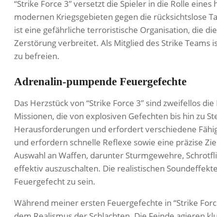
“Strike Force 3” versetzt die Spieler in die Rolle eines 
modernen Kriegsgebieten gegen die rücksichtslose Tar
ist eine gefährliche terroristische Organisation, die d
Zerstörung verbreitet. Als Mitglied des Strike Teams i
zu befreien.
Adrenalin-pumpende Feuergefechte
Das Herzstück von “Strike Force 3” sind zweifellos die
Missionen, die von explosiven Gefechten bis hin zu Ste
Herausforderungen und erfordert verschiedene Fähigk
und erfordern schnelle Reflexe sowie eine präzise Zie
Auswahl an Waffen, darunter Sturmgewehre, Schrotfl
effektiv auszuschalten. Die realistischen Soundeffekt
Feuergefecht zu sein.
Während meiner ersten Feuergefechte in “Strike Force
dem Realismus der Schlachten. Die Feinde agieren klu