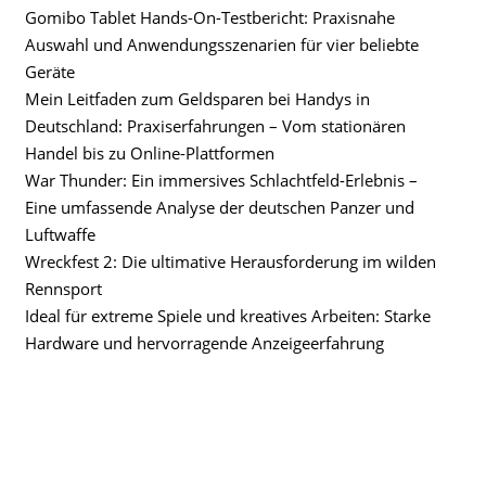
Gomibo Tablet Hands-On-Testbericht: Praxisnahe
Auswahl und Anwendungsszenarien für vier beliebte
Geräte
Mein Leitfaden zum Geldsparen bei Handys in
Deutschland: Praxiserfahrungen – Vom stationären
Handel bis zu Online-Plattformen
War Thunder: Ein immersives Schlachtfeld-Erlebnis –
Eine umfassende Analyse der deutschen Panzer und
Luftwaffe
Wreckfest 2: Die ultimative Herausforderung im wilden
Rennsport
Ideal für extreme Spiele und kreatives Arbeiten: Starke
Hardware und hervorragende Anzeigeerfahrung