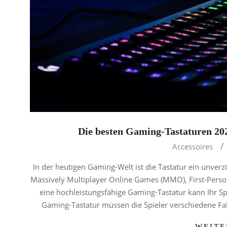
Die besten Gaming-Tastaturen 2024
2024-
Accessoires
08-
In der heutigen Gaming-Welt ist die Tastatur ein unverzi
21
Massively Multiplayer Online Games (MMO), First-Person-
eine hochleistungsfähige Gaming-Tastatur kann Ihr Sp
Gaming-Tastatur müssen die Spieler verschiedene Fak
WEITE