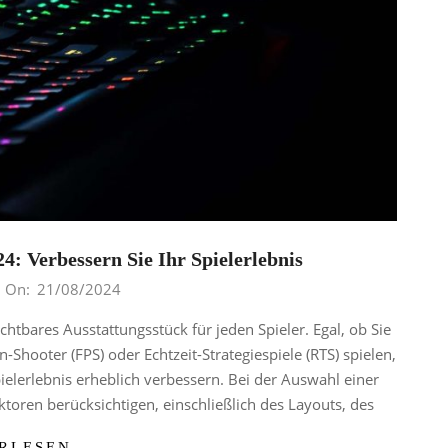
: Verbessern Sie Ihr Spielerlebnis
On:
21/08/2024
chtbares Ausstattungsstück für jeden Spieler. Egal, ob Sie
Shooter (FPS) oder Echtzeit-Strategiespiele (RTS) spielen,
ielerlebnis erheblich verbessern. Bei der Auswahl einer
toren berücksichtigen, einschließlich des Layouts, des
RLESEN