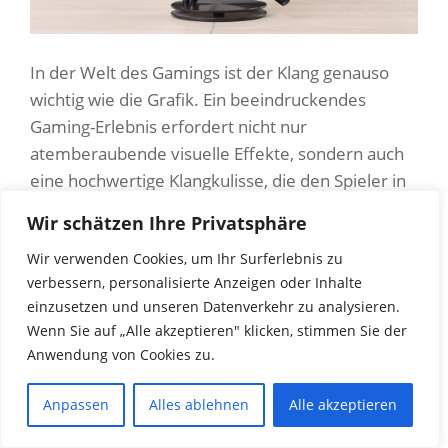
In der Welt des Gamings ist der Klang genauso
wichtig wie die Grafik. Ein beeindruckendes
Gaming-Erlebnis erfordert nicht nur
atemberaubende visuelle Effekte, sondern auch
eine hochwertige Klangkulisse, die den Spieler in
die virtuelle Realität eintauchen lässt. Heute
Wir schätzen Ihre Privatsphäre
möchte ich meine Erfahrungen und Eindrücke mit
Wir verwenden Cookies, um Ihr Surferlebnis zu
dem LOGITECH G733 Gaming-Headset teilen,
verbessern, personalisierte Anzeigen oder Inhalte
einem kabellosen Audio-Peripheriegerät, das
einzusetzen und unseren Datenverkehr zu analysieren.
verspricht, die Messlatte für Gaming-Audio auf
Wenn Sie auf „Alle akzeptieren" klicken, stimmen Sie der
ein neues Niveau zu heben.
Anwendung von Cookies zu.
Gaming-Headsets sind nicht nur Werkzeuge, um
Anpassen
Alles ablehnen
Alle akzeptieren
das Spielgeschehen besser zu hören, sondern sie
sind auch ein Ausdruck des individuellen Stils