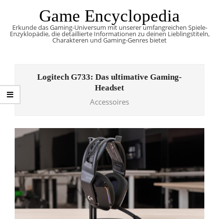
Skip
Game Encyclopedia
to
Erkunde das Gaming-Universum mit unserer umfangreichen Spiele-
content
Enzyklopädie, die detaillierte Informationen zu deinen Lieblingstiteln,
Charakteren und Gaming-Genres bietet
Primary
Navigation
Logitech G733: Das ultimative Gaming-
Menu
Headset
Accessoires