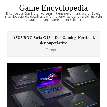
Skip
Game Encyclopedia
to
Erkunde das Gaming-Universum mit unserer umfangreichen Spiele-
content
Enzyklopädie, die detaillierte Informationen zu deinen Lieblingstiteln,
Charakteren und Gaming-Genres bietet
Primary
Navigation
ASUS ROG Strix G18 – Das Gaming-Notebook
Menu
der Superlative
Computer