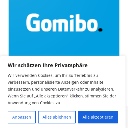
Wir schätzen Ihre Privatsphäre
Wir verwenden Cookies, um Ihr Surferlebnis zu
verbessern, personalisierte Anzeigen oder Inhalte
einzusetzen und unseren Datenverkehr zu analysieren.
Wenn Sie auf „Alle akzeptieren" klicken, stimmen Sie der
Anwendung von Cookies zu.
© Copyright 2025
Game Encyclopedia
. |
Impressum
|
Datenschutz
| Alle Rechte
Anpassen
Alles ablehnen
Alle akzeptieren
vorbehalten. Unos Magazine Black | Developed
By WpHoot
. Powered by
WordPress
.