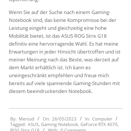
Wenn Sie auf der Suche nach einem Gaming-
Notebook sind, das keine Kompromisse bei der
Leistung eingeht und gleichzeitig eine hohe
Mobilität bietet, ist das ASUS ROG Strix G18
definitiv eine hervorragende Wahl. Es hat meine
Erwartungen in jeder Hinsicht übertroffen und ist
meiner Meinung nach das Beste, was derzeit auf
dem Markt erhältlich ist. Ich kann es
uneingeschränkt empfehlen und freue mich
bereits auf viele spannende Gaming-Stunden mit
diesem beeindruckenden Notebook.
2023-
By:
Mersud
On:
26/05/2023
In:
Computer
05-
Tagged:
ASUS
,
Gaming-Notebook
,
GeForce RTX 4070
,
26
ROG Strix G18
With:
0 Comments