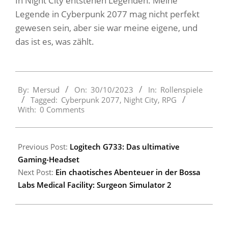
In Night City entstehen Legenden. Meine
Legende in Cyberpunk 2077 mag nicht perfekt
gewesen sein, aber sie war meine eigene, und
das ist es, was zählt.
2023-
By:
Mersud
On:
30/10/2023
In:
Rollenspiele
10-
Tagged:
Cyberpunk 2077
,
Night City
,
RPG
30
With:
0 Comments
Previous Post:
Logitech G733: Das ultimative
Gaming-Headset
Next Post:
Ein chaotisches Abenteuer in der Bossa
Labs Medical Facility: Surgeon Simulator 2